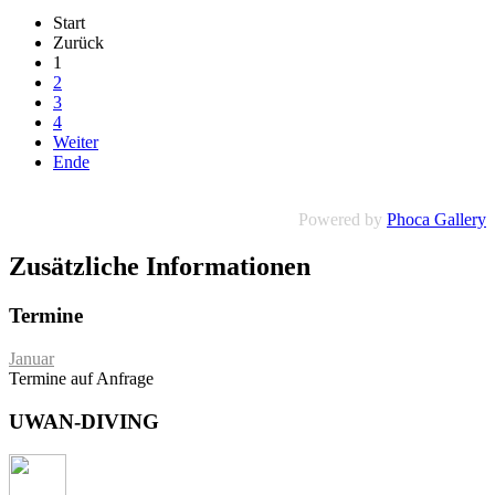
Start
Zurück
1
2
3
4
Weiter
Ende
Powered by
Phoca Gallery
Zusätzliche Informationen
Termine
Januar
Termine auf Anfrage
UWAN-DIVING