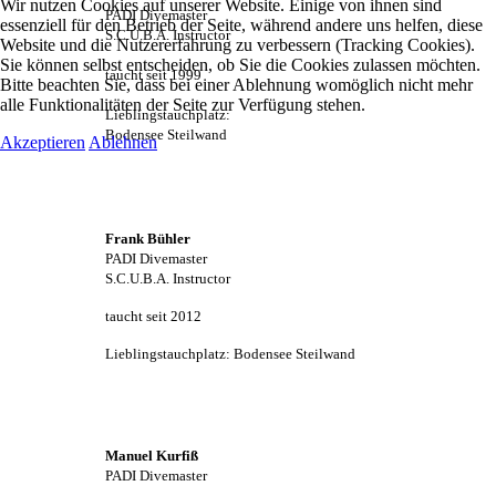
Wir nutzen Cookies auf unserer Website. Einige von ihnen sind
PADI Divemaster
essenziell für den Betrieb der Seite, während andere uns helfen, diese
S.C.U.B.A. Instructor
Website und die Nutzererfahrung zu verbessern (Tracking Cookies).
Sie können selbst entscheiden, ob Sie die Cookies zulassen möchten.
taucht seit 1999
Bitte beachten Sie, dass bei einer Ablehnung womöglich nicht mehr
alle Funktionalitäten der Seite zur Verfügung stehen.
Lieblingstauchplatz:
Bodensee Steilwand
Akzeptieren
Ablehnen
Frank Bühler
PADI Divemaster
S.C.U.B.A. Instructor
taucht seit 2012
Lieblingstauchplatz: Bodensee Steilwand
Manuel Kurfiß
PADI Divemaster